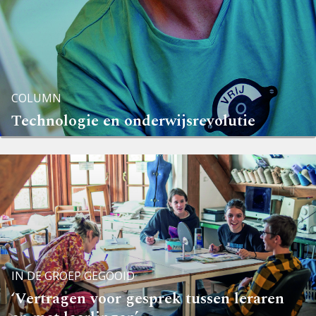
COLUMN
Technologie en ­onderwijsrevolutie
IN DE GROEP GEGOOID
‘Vertragen voor ­gesprek tussen ­leraren