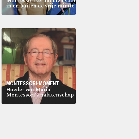
Montessorikerndoelen voor
in en buiten de vrije ruimte
MONTESSORI-MOMENT
Hoeder van Maria
Montessori’s nalatenschap