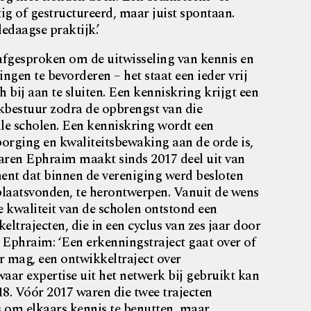
tig of gestructureerd, maar juist spontaan.
edaagse praktijk.’
afgesproken om de uitwisseling van kennis en
ngen te bevorderen – het staat een ieder vrij
h bij aan te sluiten. Een kenniskring krijgt een
rkbestuur zodra de opbrengst van die
lle scholen. Een kenniskring wordt een
borging en kwaliteitsbewaking aan de orde is,
. Karen Ephraim maakt sinds 2017 deel uit van
ment dat binnen de vereniging werd besloten
s plaatsvonden, te herontwerpen. Vanuit de wens
 kwaliteit van de scholen ontstond een
ltrajecten, die in een cyclus van zes jaar door
 Ephraim: ‘Een erkenningstraject gaat over of
r mag, een ontwikkeltraject over
ar expertise uit het netwerk bij gebruikt kan
18. Vóór 2017 waren die twee trajecten
s om elkaars kennis te benutten, maar