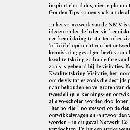
inspiratiebord dus, niet te planma
Gouden Tips komen vaak uit de all
In het vo-netwerk van de NMV is 
ideeën onder de leden via kenniskri
een kenniskring te starten of er zic
‘officiële’ opdracht van het netwe
kenniskring gevolgen heeft voor a
kwaliteitskring zodra de fase van 
zoals is gebeurd bij de visitaties
Kwaliteitskring Visitatie, het mo
om de visitaties zoals die destijd
naar behouden en vergroten van de
tweedeling: erkennings- en ontwikke
alle vo-scholen worden doorlopen.
“het bordje” montessori op de deu
ontwikkelvragen en -antwoorden wa
worden – in dit geval Netwerk 12-
vervlochten. Er lag een sterke wen