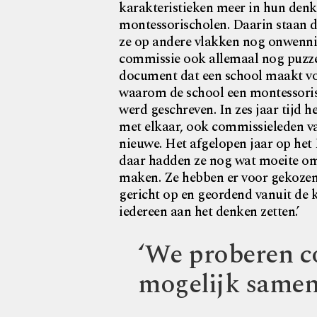
karakteristieken meer in hun den
montessorischolen. Daarin staan di
ze op andere vlakken nog onwennig 
commissie ook allemaal nog puzz
document dat een school maakt voo
waarom de school een montessorisc
werd geschreven. In zes jaar tijd
met elkaar, ook commissieleden v
nieuwe. Het afgelopen jaar op he
daar hadden ze nog wat moeite om 
maken. Ze hebben er voor gekozen 
gericht op en geordend vanuit de 
iedereen aan het denken zetten.’
‘We proberen c
mogelijk samen t