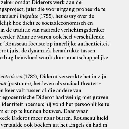
n, zeker omdat Diderots werk aan de
ingsproject, juist die vooruitgang probeerde te
urs sur l’Inégalité
(1755), het essay over de
elijk hoe dicht ze sociaaleconomisch en
 in de traditie van radicale verlichtingsdenker
eerder. Maar ze waren ook heel verschillende
. ‘Rousseau focuste op innerlijke authenticiteit
iderot juist de dynamiek benadrukte tussen
edrag beïnvloed wordt door maatschappelijke
entenissen
(1782), Diderot verwerkte het in zijn
eau
(postuum), het leven als sociaal theater –
keer valt tussen al die andere van
r egocentrische Diderot had weinig met graven
 identiteit noemen; hij vond het persoonlijke te
om er op te kunnen bouwen. Daar waar
keek Diderot meer naar buiten. Rousseau hield
t vertaalde ook boeken uit het Engels en had in