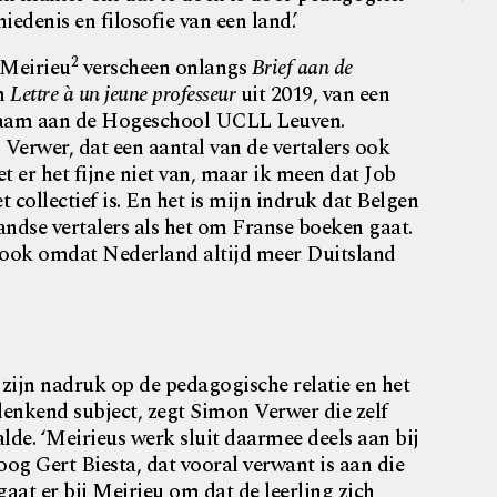
edenis en filosofie van een land.’
2
 Meirieu
verscheen onlangs
Brief aan de
an
Lettre à un jeune professeur
uit 2019, van een
rkzaam aan de Hogeschool UCLL Leuven.
 Verwer, dat een aantal van de vertalers ook
et er het fijne niet van, maar ik meen dat Job
 collectief is. En het is mijn indruk dat Belgen
andse vertalers als het om Franse boeken gaat.
r ook omdat Nederland altijd meer Duitsland
zijn nadruk op de pedagogische relatie en het
 denkend subject, zegt Simon Verwer die zelf
lde. ‘Meirieus werk sluit daarmee deels aan bij
og Gert Biesta, dat vooral verwant is aan die
gaat er bij Meirieu om dat de leerling zich