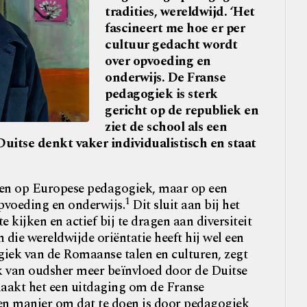
tradities, wereldwijd. ‘Het
fascineert me hoe er per
cultuur gedacht wordt
over opvoeding en
onderwijs. De Franse
pedagogiek is sterk
gericht op de republiek en
ziet de school als een
Duitse denkt vaker individualistisch en staat
leen op Europese pedagogiek, maar op een
1
pvoeding en onderwijs.
Dit sluit aan bij het
 kijken en actief bij te dragen aan diversiteit
n die wereldwijde oriëntatie heeft hij wel een
giek van de Romaanse talen en culturen, zegt
ek van oudsher meer beïnvloed door de Duitse
maakt het een uitdaging om de Franse
n manier om dat te doen is door pedagogiek