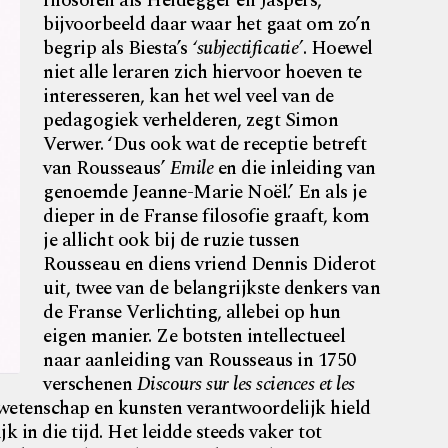
filosofen als Heidegger en Jaspers,
bijvoorbeeld daar waar het gaat om zo’n
begrip als Biesta’s
‘subjectificatie’
. Hoewel
niet alle leraren zich hiervoor hoeven te
interesseren, kan het wel veel van de
pedagogiek verhelderen, zegt Simon
Verwer. ‘Dus ook wat de receptie betreft
van Rousseaus’
Emile
en die inleiding van
genoemde Jeanne-Marie Noël.’ En als je
dieper in de Franse filosofie graaft, kom
je allicht ook bij de ruzie tussen
Rousseau en diens vriend Dennis Diderot
uit, twee van de belangrijkste denkers van
de Franse Verlichting, allebei op hun
eigen manier. Ze botsten intellectueel
naar aanleiding van Rousseaus in 1750
verschenen
Discours sur les sciences et les
 wetenschap en kunsten verantwoordelijk hield
k in die tijd. Het leidde steeds vaker tot