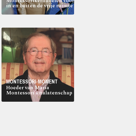
Montessorikerndoelen voor
in en buiten de vrije ruimte
MONTESSORI-MOMENT
Hoeder van Maria
Montessori’s nalatenschap