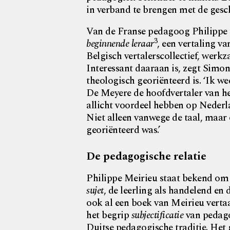
in verband te brengen met de geschi
Van de Franse pedagoog Philippe
3
beginnende leraar
, een vertaling v
Belgisch vertalerscollectief, we
Interessant daaraan is, zegt Simon
theologisch georiënteerd is. ‘Ik we
De Meyere de hoofdvertaler van het
allicht voordeel hebben op Nederl
Niet alleen vanwege de taal, maa
georiënteerd was.’
De pedagogische relatie
Philippe Meirieu staat bekend om 
sujet
, de leerling als handelend en
ook al een boek van Meirieu vertaa
het begrip
subjectificatie
van pedago
Duitse pedagogische traditie. Het 