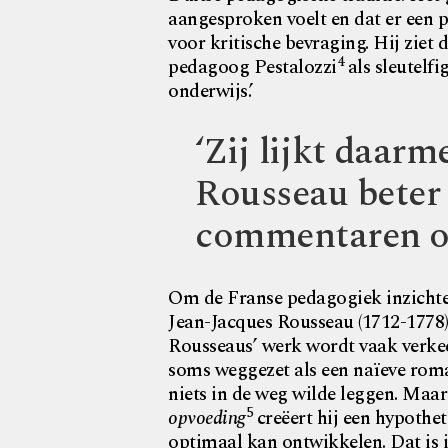
aangesproken voelt en dat er een p
voor kritische bevraging. Hij ziet
4
pedagoog Pestalozzi
als sleutelf
onderwijs.’
‘Zij lijkt daarm
Rousseau beter 
commentaren op
Om de Franse pedagogiek inzichtel
Jean-Jacques Rousseau (1712-1778
Rousseaus’ werk wordt vaak verke
soms weggezet als een naïeve roman
niets in de weg wilde leggen. Maar
5
opvoeding
creëert hij een hypothe
optimaal kan ontwikkelen. Dat is ie