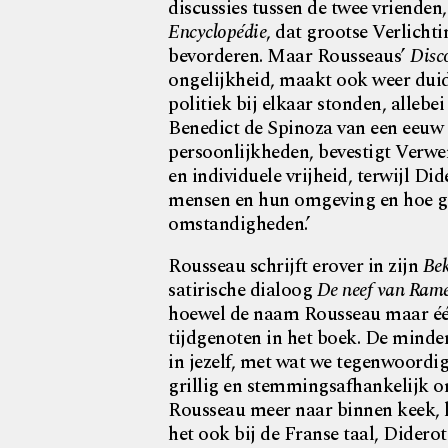
discussies tussen de twee vriende
Encyclopédie
, dat grootse Verlicht
bevorderen. Maar Rousseaus’
Disco
ongelijkheid, maakt ook weer duid
politiek bij elkaar stonden, allebei
Benedict de Spinoza van een eeuw 
persoonlijkheden, bevestigt Verwer
en individuele vrijheid, terwijl D
mensen en hun omgeving en hoe g
omstandigheden.’
Rousseau schrijft erover in zijn
Bek
satirische dialoog
De neef van Ram
hoewel de naam Rousseau maar één 
tijdgenoten in het boek. De minde
in jezelf, met wat we tegenwoordig
grillig en stemmingsafhankelijk 
Rousseau meer naar binnen keek, 
het ook bij de Franse taal, Didero