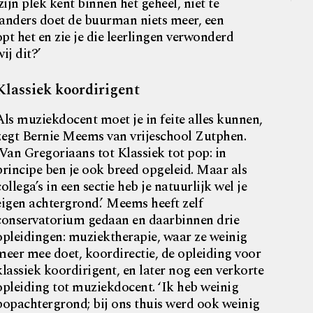
ijn plek kent binnen het geheel, niet te
– anders doet de buurman niets meer, een
pt het en zie je die leerlingen verwonderd
ij dit?’
Klassiek koordirigent
Als muziekdocent moet je in feite alles kunnen,
zegt Bernie Meems van vrijeschool Zutphen.
‘Van Gregoriaans tot Klassiek tot pop: in
principe ben je ook breed opgeleid. Maar als
collega’s in een sectie heb je natuurlijk wel je
eigen achtergrond.’ Meems heeft zelf
conservatorium gedaan en daarbinnen drie
opleidingen: muziektherapie, waar ze weinig
meer mee doet, koordirectie, de opleiding voor
klassiek koordirigent, en later nog een verkorte
opleiding tot muziekdocent. ‘Ik heb weinig
popachtergrond; bij ons thuis werd ook weinig