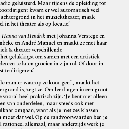
radio geluisterd. Maar tijdens de opleiding tot
koordirigent kwam er wel automatisch veel
 achtergrond in het muziektheater, maak
 in het theater als op locatie.’
j
Hanna van Hendrik
met Johanna Verstege en
nbeke en André Manuel en maakt ze met haar
k & theater verschillende
 het gelukkigst om samen met een artistiek
reen te laten groeien in zijn rol. Of door in
t te dirigeren.’
 de manier waarop ze koor geeft, maakt het
tergrond is, zegt ze. Om leerlingen in een groot
vooral heel praktisch zijn. ‘Je bent niet alleen
ren van onderdelen, maar steeds ook met
 elkaar omgaan, want als je met zes klassen
dan moet dat wel. Op de randvoorwaarden ben je
l rationeel allemaal, maar anderzijds werk je