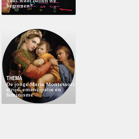
Taal: waar zullen we
beginnen?
THEMA
De jonge Maria Montessori:
strijd, emancipatie en
feminisme