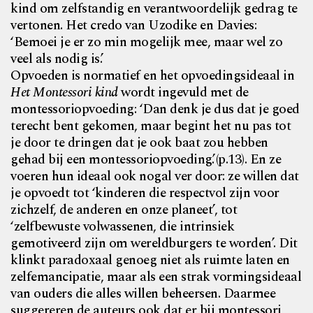
kind om zelfstandig en verantwoordelijk gedrag te
vertonen. Het credo van Uzodike en Davies:
‘Bemoei je er zo min mogelijk mee, maar wel zo
veel als nodig is.’
Opvoeden is normatief en het opvoedingsideaal in
Het Montessori
kind
wordt ingevuld met de
montessoriopvoeding: ‘Dan denk je dus dat je goed
terecht bent gekomen, maar begint het nu pas tot
je door te dringen dat je ook baat zou hebben
gehad bij een montessoriopvoeding.’(p.13). En ze
voeren hun ideaal ook nogal ver door: ze willen dat
je opvoedt tot ‘kinderen die respectvol zijn voor
zichzelf, de anderen en onze planeet’, tot
‘zelfbewuste volwassenen, die intrinsiek
gemotiveerd zijn om wereldburgers te worden’. Dit
klinkt paradoxaal genoeg niet als ruimte laten en
zelfemancipatie, maar als een strak vormingsideaal
van ouders die alles willen beheersen. Daarmee
suggereren de auteurs ook dat er bij montessori