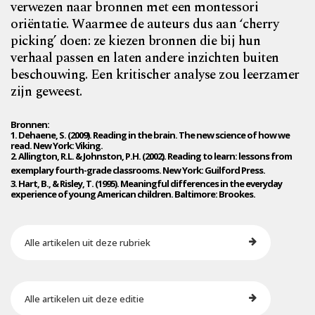
verwezen naar bronnen met een montessori
oriëntatie. Waarmee de auteurs dus aan ‘cherry
picking’ doen: ze kiezen bronnen die bij hun
verhaal passen en laten andere inzichten buiten
beschouwing. Een kritischer analyse zou leerzamer
zijn geweest.
Bronnen:
1. Dehaene, S. (2009). Reading in the brain. The new science of how we
read. New York: Viking.
2. Allington, R.L. & Johnston, P.H. (2002). Reading to learn: lessons from
exemplary fourth-grade classrooms. New York: Guilford Press.
3. Hart, B., & Risley, T. (1995). Meaningful differences in the everyday
experience of young American children. Baltimore: Brookes.
Alle artikelen uit deze rubriek
Alle artikelen uit deze editie