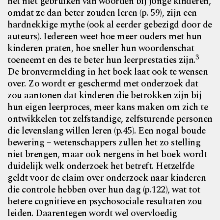
het niet gebruiken van woorden bij jonge kinderen,
omdat ze dan beter zouden leren (p. 59), zijn een
hardnekkige mythe (ook al eerder gebezigd door de
auteurs). Iedereen weet hoe meer ouders met hun
kinderen praten, hoe sneller hun woordenschat
3
toeneemt en des te beter hun leerprestaties zijn.
De bronvermelding in het boek laat ook te wensen
over. Zo wordt er geschermd met onderzoek dat
zou aantonen dat kinderen die betrokken zijn bij
hun eigen leerproces, meer kans maken om zich te
ontwikkelen tot zelfstandige, zelfsturende personen
die levenslang willen leren (p.45). Een nogal boude
bewering – wetenschappers zullen het zo stelling
niet brengen, maar ook nergens in het boek wordt
duidelijk welk onderzoek het betreft. Hetzelfde
geldt voor de claim over onderzoek naar kinderen
die controle hebben over hun dag (p.122), wat tot
betere cognitieve en psychosociale resultaten zou
leiden. Daarentegen wordt wel overvloedig