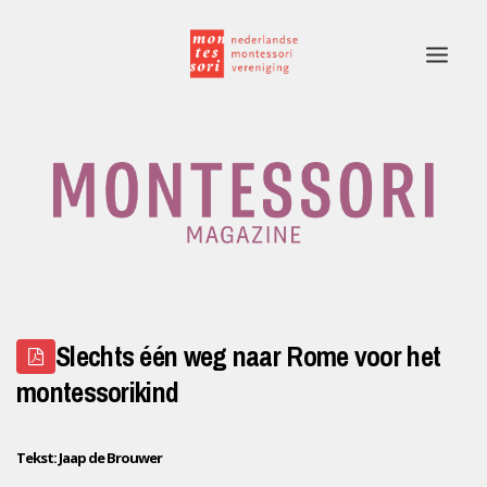
Home
Rubrieken
Edities
Adverteren
Slechts één weg naar Rome voor het
Montessori.nl
montessorikind
Contact
Tekst: Jaap de Brouwer