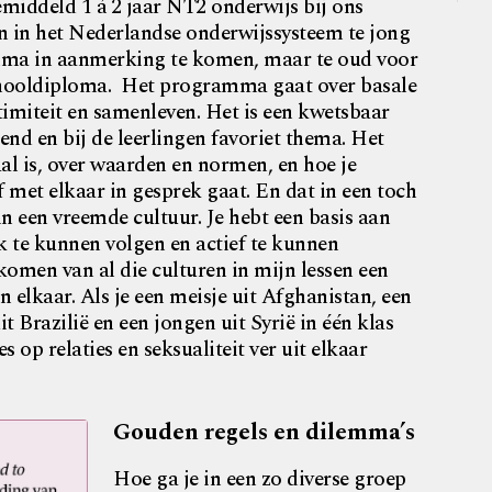
gemiddeld 1 á 2 jaar NT2 onderwijs bij ons
n in het Nederlandse onderwijssysteem te jong
ma in aanmerking te komen, maar te oud voor
hooldiploma.
Het programma gaat over basale
timiteit en samenleven. Het is een kwetsbaar
nd en bij de leerlingen favoriet thema. Het
l is, over waarden en normen, en hoe je
f met elkaar in gesprek gaat. En dat in een toch
in een vreemde cultuur. Je hebt een basis aan
k te kunnen volgen en actief te kunnen
omen van al die culturen in mijn lessen een
n elkaar. Als je een meisje uit Afghanistan, een
 Brazilië en een jongen uit Syrië in één klas
s op relaties en seksualiteit ver uit elkaar
Gouden regels en dilemma’s
Hoe ga je in een zo diverse groep