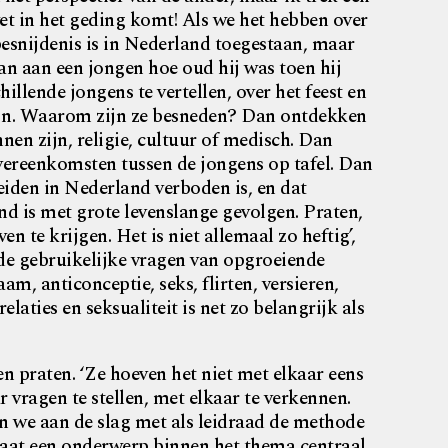
t in het geding komt! Als we het hebben over
besnijdenis is in Nederland toegestaan, maar
an aan een jongen hoe oud hij was toen hij
illende jongens te vertellen, over het feest en
ijn. Waarom zijn ze besneden? Dan ontdekken
nen zijn, religie, cultuur of medisch. Dan
ereenkomsten tussen de jongens op tafel. Dan
meiden in Nederland verboden is, en dat
d is met grote levenslange gevolgen. Praten,
n te krijgen. Het is niet allemaal zo heftig’,
 de gebruikelijke vragen van opgroeiende
m, anticonceptie, seks, flirten, versieren,
laties en seksualiteit is net zo belangrijk als
n praten. ‘Ze hoeven het niet met elkaar eens
ar vragen te stellen, met elkaar te verkennen.
an we aan de slag met als leidraad de methode
 staat een onderwerp binnen het thema centraal,