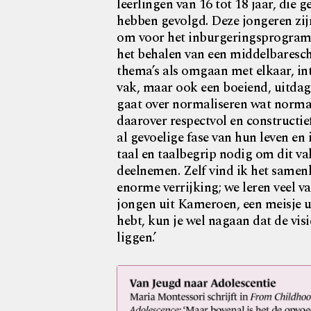
leerlingen van 16 tot 18 jaar, die 
hebben gevolgd. Deze jongeren zij
om voor het inburgeringsprogram
het behalen van een middelbaresc
thema’s als omgaan met elkaar, in
vak, maar ook een boeiend, uitdage
gaat over normaliseren wat normaa
daarover respectvol en constructie
al gevoelige fase van hun leven en 
taal en taalbegrip nodig om dit va
deelnemen. Zelf vind ik het samenk
enorme verrijking; we leren veel va
jongen uit Kameroen, een meisje uit
hebt, kun je wel nagaan dat de visie
liggen.’