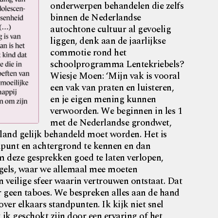
onderwerpen behandelen die zelfs
binnen de Nederlandse
autochtone cultuur al gevoelig
liggen, denk aan de jaarlijkse
commotie rond het
schoolprogramma Lentekriebels?
Wiesje Moen: ‘Mijn vak is vooral
een vak van praten en luisteren,
en je eigen mening kunnen
verwoorden. We beginnen in les 1
met de Nederlandse grondwet,
rland gelijk behandeld moet worden. Het is
dpunt en achtergrond te kennen en dan
m deze gesprekken goed te laten verlopen,
egels, waar we allemaal mee moeten
 veilige sfeer waarin vertrouwen ontstaat. Dat
 er geen taboes. We bespreken alles aan de hand
ver elkaars standpunten. Ik kijk niet snel
ik geschokt zijn door een ervaring of het