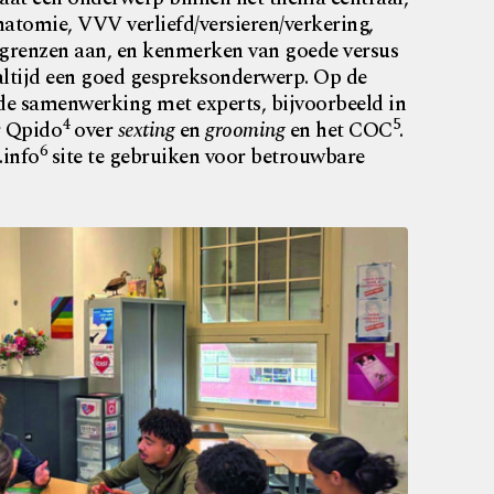
natomie, VVV verliefd/versieren/verkering,
 je grenzen aan, en kenmerken van goede versus
k altijd een goed gespreksonderwerp. Op de
 de samenwerking met experts, bijvoorbeeld in
4
5
r Qpido
over
sexting
en
grooming
en het COC
.
6
.info
site te gebruiken voor betrouwbare