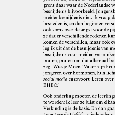
grens daar waar de Nederlandse we
besnijdenis bijvoorbeeld. Jongens
meidenbesnijdenis niet. Ik vraag d
besneden is, en dan beginnen versch
ook soms over de angst voor de p
ze dat er verschillende redenen kun
komen de verschillen, maar ook ov
leg ik uit dat de besnijdenis van 
besnijdenis voor meiden verminken
praten, praten om dat allemaal bove
zegt Wiesje Moen. ‘Vaker zijn het
jongeren over hormonen, hun lichaa
social media
enzovoort. Leren over re
EHBO.’
Ook onderling moeten de leerlinge
te worden; ik leer ze juist om elka
Verbinding is de basis. En dan ga
3
Lang Leve de Liefde
. In iedere les