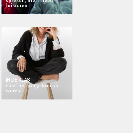
spreken, niet alleen
luisteren
IN DE KLAS
Geef het jonge kind de
wereld