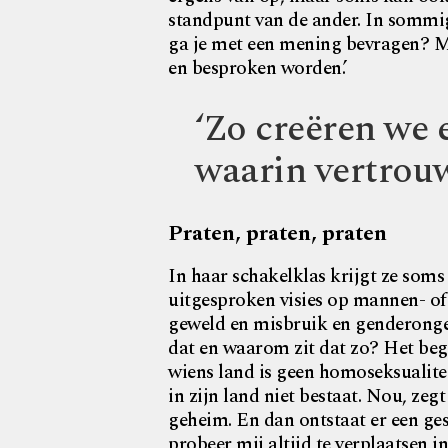
standpunt van de ander. In sommig
ga je met een mening bevragen? Mi
en besproken worden.’
‘Zo creëren we e
waarin vertrouw
Praten, praten, praten
In haar schakelklas krijgt ze soms
uitgesproken visies op mannen- of 
geweld en misbruik en genderongel
dat en waarom zit dat zo? Het begi
wiens land is geen homoseksualiteit
in zijn land niet bestaat. Nou, zegt
geheim. En dan ontstaat er een ges
probeer mij altijd te verplaatsen i