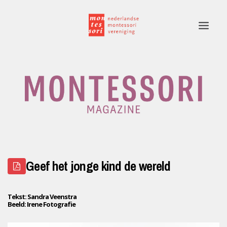
Home
Rubrieken
Edities
Adverteren
Geef het jonge kind de wereld
Montessori.nl
Contact
Tekst: Sandra Veenstra
Beeld: Irene Fotografie