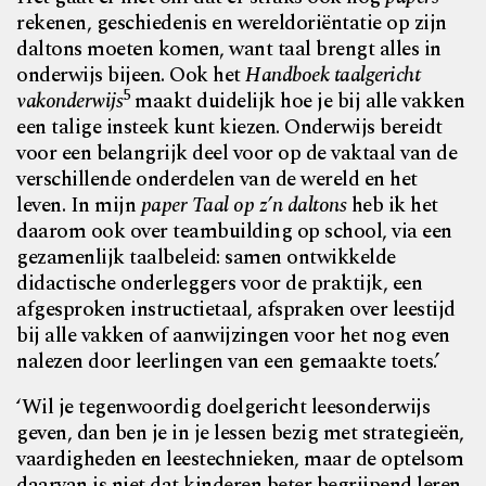
rekenen, geschiedenis en wereldoriëntatie op zijn
daltons moeten komen, want taal brengt alles in
onderwijs bijeen. Ook het
Handboek taalgericht
5
vakonderwijs
maakt duidelijk hoe je bij alle vakken
een talige insteek kunt kiezen. Onderwijs bereidt
voor een belangrijk deel voor op de vaktaal van de
verschillende onderdelen van de wereld en het
leven. In mijn
paper Taal op z’n daltons
heb ik het
daarom ook over teambuilding op school, via een
gezamenlijk taalbeleid: samen ontwikkelde
didactische onderleggers voor de praktijk, een
afgesproken instructietaal, afspraken over leestijd
bij alle vakken of aanwijzingen voor het nog even
nalezen door leerlingen van een gemaakte toets.’
‘Wil je tegenwoordig doelgericht leesonderwijs
geven, dan ben je in je lessen bezig met strategieën,
vaardigheden en leestechnieken, maar de optelsom
daarvan is niet dat kinderen beter begrijpend leren