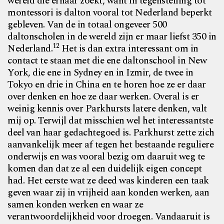
wereld die ernaar zoekt, want in tegenstelling tot
montessori is dalton vooral tot Nederland beperkt
gebleven. Van de in totaal ongeveer 500
daltonscholen in de wereld zijn er maar liefst 350 in
12
Nederland.
Het is dan extra interessant om in
contact te staan met die ene daltonschool in New
York, die ene in Sydney en in Izmir, de twee in
Tokyo en drie in China en te horen hoe ze er daar
over denken en hoe ze daar werken. Overal is er
weinig kennis over Parkhursts latere denken, valt
mij op. Terwijl dat misschien wel het interessantste
deel van haar gedachtegoed is. Parkhurst zette zich
aanvankelijk meer af tegen het bestaande reguliere
onderwijs en was vooral bezig om daaruit weg te
komen dan dat ze al een duidelijk eigen concept
had. Het eerste wat ze deed was kinderen een taak
geven waar zij in vrijheid aan konden werken, aan
samen konden werken en waar ze
verantwoordelijkheid voor droegen. Vandaaruit is