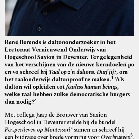
René Berends is daltononderzoeker in het
Lectoraat Vernieuwend Onderwijs van
Hogeschool Saxion in Deventer. Ter gelegenheid
van het verschijnen van de nieuwe kerndoelen po
en vo schreef hij
Taal op z’n daltons. Durf jij?
, om
1
het taalonderwijs daltonproof te maken.
‘Als
dalton wil opleiden tot
fearless human beings
,
welke taal hebben zulke democratische burgers
dan nodig?’
Met collega Jaap de Brouwer van Saxion
Hogeschool in Deventer stelde hij de bundel
2
Perspectieven op Montessori
samen en schreef hij
3
een bijdrage over brede vorming voor
Overbruggen
.