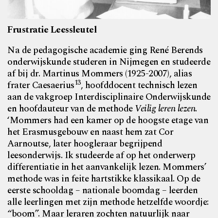
Frustratie Leessleutel
Na de pedagogische academie ging René Berends
onderwijskunde studeren in Nijmegen en studeerde
af bij dr. Martinus Mommers (1925-2007), alias
13
frater Caesaerius
, hoofddocent technisch lezen
aan de vakgroep Interdisciplinaire Onderwijskunde
en hoofdauteur van de methode
Veilig leren lezen
.
‘Mommers had een kamer op de hoogste etage van
het Erasmusgebouw en naast hem zat Cor
Aarnoutse, later hoogleraar begrijpend
leesonderwijs. Ik studeerde af op het onderwerp
differentiatie in het aanvankelijk lezen. Mommers’
methode was in feite hartstikke klassikaal. Op de
eerste schooldag – nationale boomdag – leerden
alle leerlingen met zijn methode hetzelfde woordje:
“boom”. Maar leraren zochten natuurlijk naar