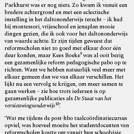
Parkhurst was er nog niets. Zo kwam ik vanuit een
bredere achtergrond en met een eclectische
instelling in het daltononderwijs terecht – ik had
bij montessori, vrijeschool en jenaplan mooie
dingen gezien, die ik ook voor het daltononderwijs
van waarde achtte. Er zijn tijden geweest dat
reformscholen niet zo goed met elkaar door één
9
deur konden, maar Kees Boeke
was al ooit bezig
een gezamenlijke reform pedagogische pabo op te
richten. Want we hebben natuurlijk veel meer met
elkaar gemeen dan we van elkaar verschillen. Het
lijkt nu een vervolg te krijgen, om meer samen te
gaan werken – zie hoe trots iedereen is op
gezamenlijke publicaties als
De Staat van het
10
vernieuwingsonderwijs
.’
‘Wat me tijdens de post-hbo taalcoördinatiecursus
opviel, was hoeveel moeite het studentdocenten van
reformscholen kostte om vanuit hun schoolvisie