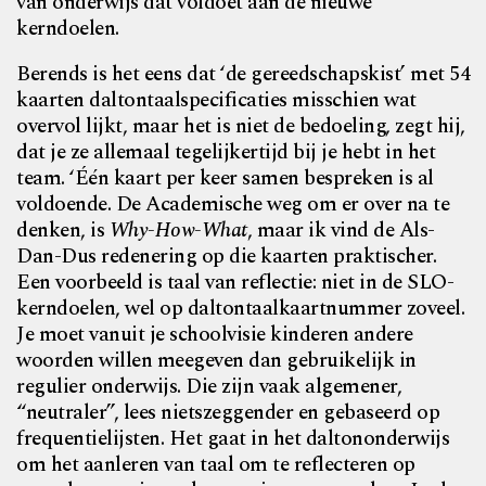
van onderwijs dat voldoet aan de nieuwe
kerndoelen.
Berends is het eens dat ‘de gereedschapskist’ met 54
kaarten daltontaalspecificaties misschien wat
overvol lijkt, maar het is niet de bedoeling, zegt hij,
dat je ze allemaal tegelijkertijd bij je hebt in het
team. ‘Één kaart per keer samen bespreken is al
voldoende. De Academische weg om er over na te
denken, is
Why-How-What
, maar ik vind de Als-
Dan-Dus redenering op die kaarten praktischer.
Een voorbeeld is taal van reflectie: niet in de SLO-
kerndoelen, wel op daltontaalkaartnummer zoveel.
Je moet vanuit je schoolvisie kinderen andere
woorden willen meegeven dan gebruikelijk in
regulier onderwijs. Die zijn vaak algemener,
“neutraler”, lees nietszeggender en gebaseerd op
frequentielijsten. Het gaat in het daltononderwijs
om het aanleren van taal om te reflecteren op