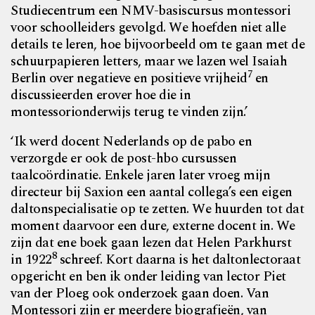
Studiecentrum een NMV-basiscursus montessori
voor schoolleiders gevolgd. We hoefden niet alle
details te leren, hoe bijvoorbeeld om te gaan met de
schuurpapieren letters, maar we lazen wel Isaiah
7
Berlin over negatieve en positieve vrijheid
en
discussieerden erover hoe die in
montessorionderwijs terug te vinden zijn.’
‘Ik werd docent Nederlands op de pabo en
verzorgde er ook de post-hbo cursussen
taalcoördinatie. Enkele jaren later vroeg mijn
directeur bij Saxion een aantal collega’s een eigen
daltonspecialisatie op te zetten. We huurden tot dat
moment daarvoor een dure, externe docent in. We
zijn dat ene boek gaan lezen dat Helen Parkhurst
8
in 1922
schreef. Kort daarna is het daltonlectoraat
opgericht en ben ik onder leiding van lector Piet
van der Ploeg ook onderzoek gaan doen. Van
Montessori zijn er meerdere biografieën, van