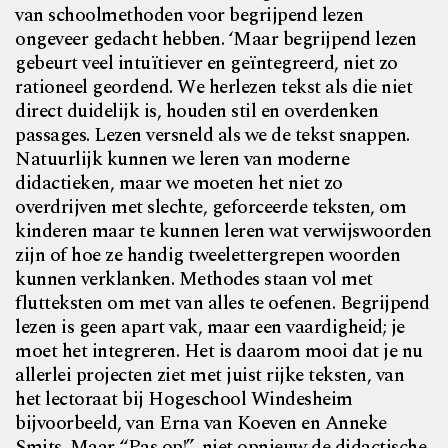
van schoolmethoden voor begrijpend lezen
ongeveer gedacht hebben. ‘Maar begrijpend lezen
gebeurt veel intuïtiever en geïntegreerd, niet zo
rationeel geordend. We herlezen tekst als die niet
direct duidelijk is, houden stil en overdenken
passages. Lezen versneld als we de tekst snappen.
Natuurlijk kunnen we leren van moderne
didactieken, maar we moeten het niet zo
overdrijven met slechte, geforceerde teksten, om
kinderen maar te kunnen leren wat verwijswoorden
zijn of hoe ze handig tweelettergrepen woorden
kunnen verklanken. Methodes staan vol met
flutteksten om met van alles te oefenen. Begrijpend
lezen is geen apart vak, maar een vaardigheid; je
moet het integreren. Het is daarom mooi dat je nu
allerlei projecten ziet met juist rijke teksten, van
het lectoraat bij Hogeschool Windesheim
bijvoorbeeld, van Erna van Koeven en Anneke
Smits. Maar “Pas op!”, niet opnieuw de didactische