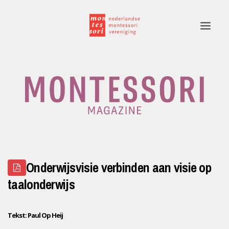
Home
Rubrieken
Edities
Adverteren
Onderwijsvisie verbinden aan visie op
Montessori.nl
taalonderwijs
Contact
Tekst: Paul Op Heij