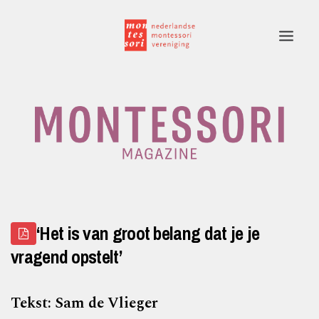
Home
Rubrieken
Edities
Adverteren
‘Het is van groot belang dat je je
Montessori.nl
vragend opstelt’
Contact
Tekst: Sam de Vlieger