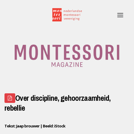
Home
Rubrieken
Edities
Adverteren
Over discipline, gehoorzaamheid,
Montessori.nl
rebellie
Contact
Tekst: Jaap brouwer | Beeld: iStock