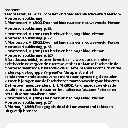
Bronnen:
1.Montessori, M. (2020). Door het kind naar een nieuwe wereld. Pierson-
Montessori publishing.
2. Montessori, M. (2020). Door het kind naar een nieuwe wereld. Pierson-
Montessori publishing, p. 35.
3. Montessori, M. (2019). Het brein van het jonge kind. Pierson-
Montessori publishing, p. 271.
4. Montessori, M. (2020). Door het kind naar een nieuwe wereld. Pierson-
Montessori publishing, p. 48.
5. Montessori, M. (2019). Het brein van het jonge kind. Pierson-
Montessori publishing, p. 267.
6. Dat deze scheidslijn dus en kwetsbaar is, wordt onder andere
zichtbaar in de vergaande interesse van het Italiaanse fascisme in de
montessori­methode, tussen 1923-1933. Deze interesse richt zich onder
andere op de begrippen ‘vrijheid’ en ‘discipline’, en het
karaktervormende aspect van de montessoriopvoeding die zouden
kunnen bijdragen aan de fascistische Staatsopvoeding van kinderen.
Zie hierover meer: Leenders. H. H. M. (2002). Reformpedagogiek in de
totalitaire staat. Montessori en het Italiaanse fascisme, Petersen en
het Duitse nationaalsocialisme
7. Montessori, M. (2019). Het brein van het jonge kind. Pierson-
Montessori publishing, p. 271.
8. Meirieu, P. (2016). Pedagogiek: de plicht om weerstand te bieden.
Uitgeverij Phronese.