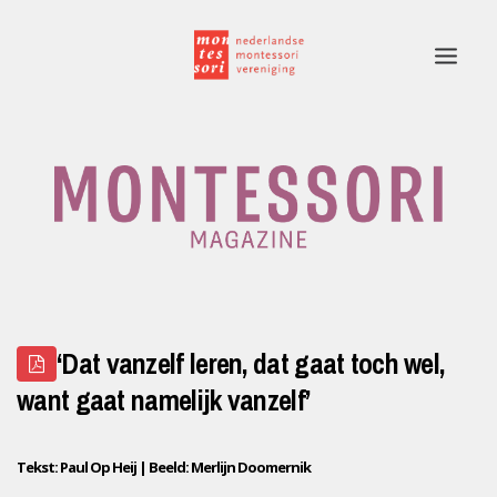
Home
Rubrieken
Edities
Adverteren
‘Dat vanzelf leren, dat gaat toch wel,
Montessori.nl
want gaat namelijk vanzelf’
Contact
Tekst: Paul Op Heij | Beeld: Merlijn Doomernik