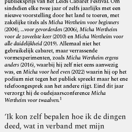
publieksprijs van het Leids Cabaret Festival. Om
sindsdien elke twee jaar of zelfs jaarlijks met een
nieuwe voorstelling door het land te toeren, met
zakelijke titels als
Micha Wertheim voor beginners
(2004), …
voor gevorderden
(2006),
Micha Wertheim
voor de zoveelste keer
(2010) en
Micha Wertheim voor
alle duidelijkheid
(2019). Allemaal niet het
gebruikelijk cabaret, maar verrassende
vormexperimenten, zoals
Micha Wertheim ergens
anders
(2016), waarbij hij zelf niet eens aanwezig
was, en
Micha voor heel even
(2022) waarin hij op het
podium niet tegen het publiek spreekt maar het ene
telefoongesprek aan het andere rijgt. Eind dit jaar
verzorgt hij de oudejaarsconference
Micha
1
Wertheim voor twaalven
.
‘Ik kon zelf bepalen hoe ik de dingen
deed, wat in verband met mijn