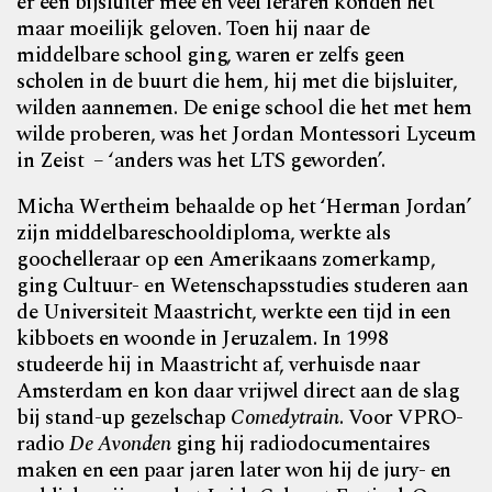
er een bijsluiter mee en veel leraren konden het
maar moeilijk geloven. Toen hij naar de
middelbare school ging, waren er zelfs geen
scholen in de buurt die hem, hij met die bijsluiter,
wilden aannemen. De enige school die het met hem
wilde proberen, was het Jordan Montessori Lyceum
in Zeist
– ‘anders was het LTS geworden’.
Micha Wertheim behaalde op het ‘Herman Jordan’
zijn middelbareschooldiploma, werkte als
goochelleraar op een Amerikaans zomerkamp,
ging Cultuur- en Wetenschapsstudies studeren aan
de Universiteit Maastricht, werkte een tijd in een
kibboets en woonde in Jeruzalem. In 1998
studeerde hij in Maastricht af, verhuisde naar
Amsterdam en kon daar vrijwel direct aan de slag
bij stand-up gezelschap
Comedytrain
. Voor VPRO-
radio
De Avonden
ging hij radiodocumentaires
maken en een paar jaren later won hij de jury- en