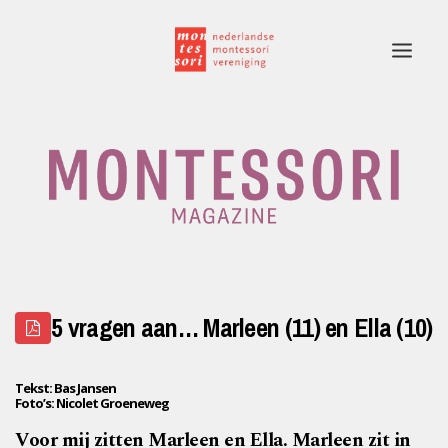
Home
Rubrieken
Edities
Adverteren
5 vragen aan… Marleen (11) en Ella (10)
Montessori.nl
Contact
Tekst: Bas Jansen
Foto’s: Nicolet Groeneweg
Voor mij zitten Marleen en Ella. Marleen zit in