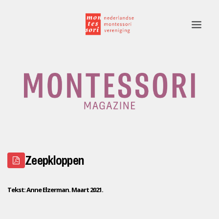
Home
Rubrieken
Edities
Adverteren
Zeepkloppen
Montessori.nl
Contact
Tekst: Anne Elzerman. Maart 2021.