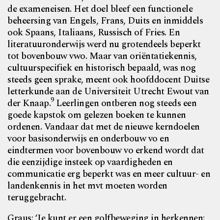
de exameneisen. Het doel bleef een functionele
beheersing van Engels, Frans, Duits en inmiddels
ook Spaans, Italiaans, Russisch of Fries. En
literatuuronderwijs werd nu grotendeels beperkt
tot bovenbouw vwo. Maar van oriëntatiekennis,
cultuurspecifiek en historisch bepaald, was nog
steeds geen sprake, meent ook hoofddocent
Duitse
letterkunde aan de Universiteit Utrecht Ewout van
9
der Knaap.
Leerlingen ontberen nog steeds een
goede kapstok om gelezen boeken te kunnen
ordenen. Vandaar dat met de nieuwe kerndoelen
voor basisonderwijs en onderbouw vo en
eindtermen voor bovenbouw vo
erkend wordt dat
die eenzijdige insteek op vaardigheden
en
communicatie erg beperkt was en meer cultuur- en
landenkennis in het mvt moeten worden
teruggebracht.
Graus: ‘Je kunt er een golfbeweging in herkennen: