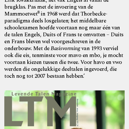
Erik Kwakernaak, het vak Engels al vanaf de
brugklas. Pas
met de invoering van de
8
Mammoetwet
in 1968 werd dat Thorbecke-
paradigma deels losgelaten; het middelbare
schoolexamen hoefde voortaan nog maar één van
de talen Engels, Duits of Frans te omvatten – Duits
en Frans
bleven wel voorgeschreven in de
onderbouw. Met de
Basis
vorming
van 1993 verviel
ook die eis, tenminste voor mavo
en mbo, je mocht
voortaan kiezen tussen die twee. Voor
havo en vwo
werden die ongelukkige deeltalen ingevoerd,
die
toch nog tot 2007 bestaan hebben.’