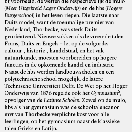
bijvoorbeeld, de wetten die respectievelijk de mulo
(
Meer Uitgebreid Lager Onderwijs
) en de hbs (
Hogere
Burgerschool
) in het leven riepen. Die laatste naar
Duits model, want de toenmalige premier van
Nederland, Thorbecke, was sterk Duits
georiënteerd. Nieuwe vakken als de vreemde talen
Frans, Duits en Engels – let op de volgorde:
cultuur-, historie-, handelstaal, en het vak
natuurkunde, moesten voorbereiden op hogere
functies in de opkomende handel en industrie.
Naast de hbs werden
landbouwscholen en een
polytechnische school mogelijk,
de latere
Technische Universiteit Delft. De Wet op het Hoger
5
Onderwijs van 1876 regelde ook het
Gymnasium
,
opvolger van de
Latijnse Scholen
. Zowel op de mulo,
hbs als het gymnasium was de schooltalencanon
mvt van Thorbecke verplichte kost voor alle
leerlingen, op het gymnasium naast de klassieke
talen Grieks en Latijn.