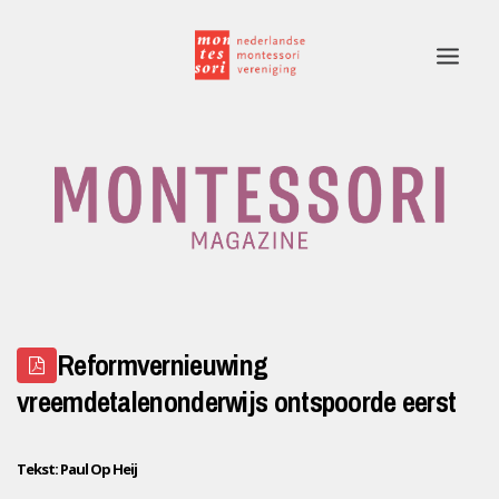
Home
Rubrieken
Edities
Adverteren
Reformvernieuwing
Montessori.nl
vreemdetalenonderwijs ontspoorde eerst
Contact
Tekst: Paul Op Heij