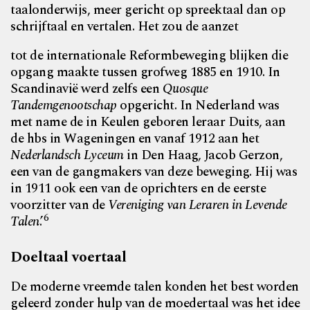
taalonderwijs, meer gericht op
spreektaal dan op
schrijftaal en vertalen. Het zou de aanzet
tot de internationale Reformbeweging blijken die
opgang
maakte tussen grofweg 1885 en 1910. In
Scandinavië werd
zelfs een
Quosque
Tandemgenootschap
opgericht. In Nederland was
met name de in Keulen geboren leraar Duits, aan
de hbs in Wageningen en vanaf 1912 aan het
Nederlandsch Lyceum
in Den Haag, Jacob Gerzon,
een van de gangmakers van deze beweging. Hij was
in 1911 ook een van de oprichters en de eerste
voorzitter van de
Vereniging van Leraren in Levende
6
Talen
.’
Doeltaal voertaal
De moderne vreemde talen konden het best worden
geleerd zonder hulp van de moedertaal was het idee