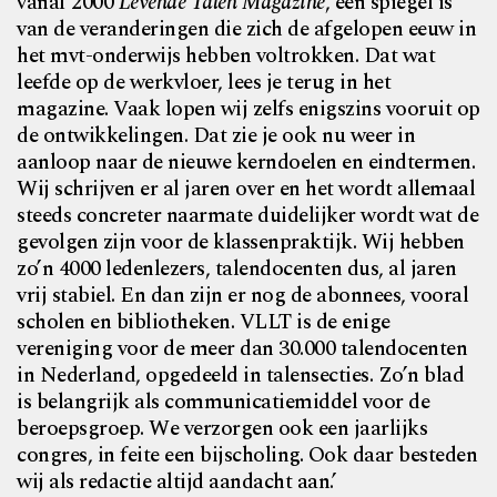
vanaf
2000
Levende Talen Magazine
, een spiegel is
van de veranderingen die zich de afgelopen eeuw in
het mvt-onderwijs hebben voltrokken. Dat wat
leefde op de werkvloer, lees je terug in het
magazine. Vaak lopen wij zelfs enigszins vooruit op
de ontwikkelingen. Dat zie je ook nu weer in
aanloop naar de nieuwe kerndoelen en eindtermen.
Wij schrijven er al jaren over en het wordt allemaal
steeds concreter naarmate duidelijker wordt
wat de
gevolgen zijn voor de klassenpraktijk. Wij hebben
zo’n 4000 ledenlezers, talendocenten dus, al jaren
vrij stabiel. En dan zijn er nog de abonnees, vooral
scholen en bibliotheken. VLLT is de enige
vereniging voor de
meer dan 30.000 talendocenten
in Nederland, opgedeeld in talensecties. Zo’n blad
is belangrijk als communicatie
middel voor de
beroepsgroep. We verzorgen ook een jaarlijks
congres, in feite een bijscholing. Ook daar besteden
wij als redactie altijd aandacht aan.’