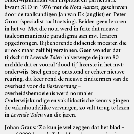
onderwijsklimaat van inspraak en participatie
kwam SLO in 1976 met de
Nota Aanzet
, geschreven
door de taalkundigen Jan van Ek (anglist) en Peter
Groot (specialist taaltoetsing). Beiden geen leraren
in het vo. Met die nota werd in feite dat nieuwe
taal
communicatie paradigma aan mvt-leraren
opgedrongen. Bijbehorende didactiek moesten die
er ook maar zelf bij
verzinnen. Geen wonder dat
tijdschrift
Levende Talen
halverwege de jaren 80
meldde dat er vooral ‘dood tij’ heerste in het mvt-
onderwijs. Snel genoeg ontstond er
echter nieuwe
reuring, dit keer rond de nieuwe eindtermen van de
overheid voor de
Basisvorming
–
overheidsbemoeienis werd normaler.
Onderwijskundige en vakdidactische
kennis gingen
de vakinhoudelijke vervangen, zo valt terug te lezen
in
Levende Talen
van die jaren.
Johan Graus: ‘Zo kun je wel zeggen dat het blad –