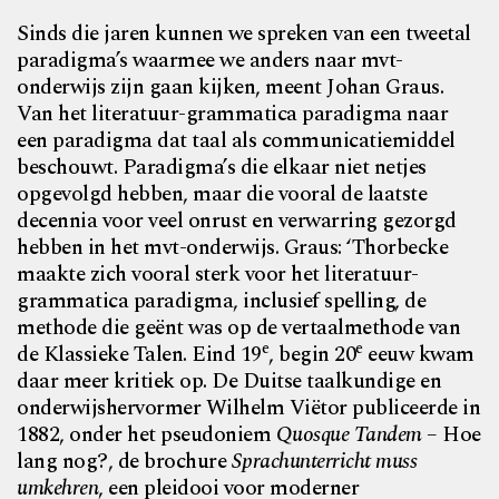
Sinds die jaren kunnen we spreken van een tweetal
paradigma’s waarmee we anders naar mvt-
onderwijs zijn gaan kijken, meent Johan Graus.
Van het literatuur-grammatica paradigma naar
een paradigma dat taal als communicatiemiddel
beschouwt. Paradigma’s die elkaar niet netjes
opgevolgd hebben, maar die vooral de laatste
decennia voor veel onrust en verwarring gezorgd
hebben
in het mvt-onderwijs. Graus: ‘Thorbecke
maakte zich vooral sterk voor het literatuur-
grammatica paradigma, inclusief spelling, de
methode die geënt was op de
vertaalmethode van
e
e
de Klassieke Talen. Eind 19
, begin 20
eeuw kwam
daar meer kritiek op. De Duitse taalkundige en
onderwijshervormer Wilhelm Viëtor publiceerde in
1882, onder het pseudoniem
Quosque Tandem
– Hoe
lang nog?, de brochure
Sprachunterricht muss
umkehren
, een pleidooi voor moderner