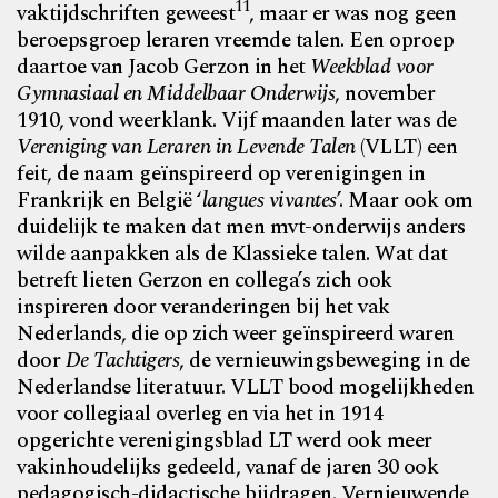
11
vaktijdschriften geweest
, maar er was nog geen
beroepsgroep leraren vreemde talen. Een oproep
daartoe van Jacob Gerzon in het
Weekblad voor
Gymnasiaal en Middelbaar Onderwijs
, november
1910, vond weerklank. Vijf maanden later was de
Vereniging van Leraren in Levende Talen
(VLLT) een
feit, de naam geïnspireerd op verenigingen in
Frankrijk en België ‘
langues vivantes
’. Maar ook om
duidelijk te maken dat men mvt-onderwijs anders
wilde aanpakken als de Klassieke talen. Wat dat
betreft lieten Gerzon en collega’s zich ook
inspireren door veranderingen bij het
vak
Nederlands, die op zich weer geïnspireerd waren
door
De Tachtigers
, de vernieuwingsbeweging in de
Nederlandse
literatuur. VLLT bood mogelijkheden
voor collegiaal overleg en via het in 1914
opgerichte verenigingsblad LT werd ook meer
vakinhoudelijks gedeeld, vanaf de jaren
30 ook
pedagogisch-didactische bijdragen. Vernieuwende