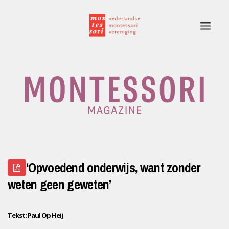
Home
Rubrieken
Edities
Adverteren
‘Opvoedend onderwijs, want zonder
Montessori.nl
weten geen geweten’
Contact
Tekst: Paul Op Heij