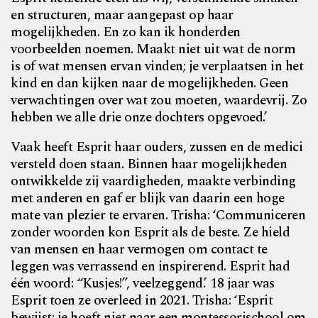
en structuren, maar aangepast op haar
mogelijkheden. En zo kan ik honderden
voorbeelden noemen. Maakt niet uit wat de norm
is of wat mensen ervan vinden; je verplaatsen in het
kind en dan kijken naar de mogelijkheden. Geen
verwachtingen over wat zou moeten, waardevrij. Zo
hebben we alle drie onze dochters opgevoed.’
V
aak heeft Esprit haar ouders, zussen en de medici
versteld doen staan. Binnen haar mogelijkheden
ontwikkelde zij vaardigheden, maakte verbinding
met anderen en gaf er blijk van daarin een hoge
mate van plezier te ervaren. Trisha: ‘Communiceren
zonder woorden kon Esprit als de beste. Ze hield
van mensen en haar vermogen om contact te
leggen was verrassend en inspirerend. Esprit had
één woord: “Kusjes!”, veelzeggend.’ 18 jaar was
Esprit toen ze overleed in 2021. Trisha: ‘Esprit
bewijst: je hoeft niet naar een montessorischool om