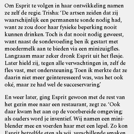
Om Esprit te volgen in haar ontwikkeling namen
ze zelf de regie. Trisha: ‘De artsen zeiden dat zij
waarschijnlijk een permanente sonde nodig had,
want ze zou door haar fysieke beperking nooit
kunnen drinken. Toch is dat nooit nodig geweest,
want naast de sondevoeding ben ik gestart met
moedermelk aan te bieden via een minizuigfles.
Langzaam maar zeker dronk Esprit uit het flesje.
Later hield zij, tegen alle verwachtingen in, zelf de
fles vast, met ondersteuning. Toen ik merkte dat ze
daarin niet meer geïnteresseerd was, was het ook
oké, maar ze had wel de succeservaring.’
En weer later, ging Esprit gewoon met de rest van
het gezin mee naar een restaurant, zegt ze. ‘Ook
daar kwam het aan op de voorbereide omgeving;
als ouders word je inventief. Wij namen een mini-
blender mee en voerden haar met een lepel. Zo kon
Esprit hetzelfde eten als wij, verschillende smaken