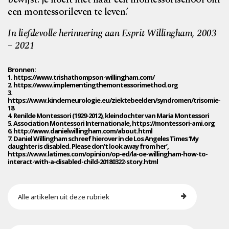
een montessorileven te leven.’
In liefdevolle herinnering aan Esprit Willingham, 2003
– 2021
Bronnen:
1. https://www.trishathompson-willingham.com/
2. https://www.implementingthemontessorimethod.org
3.
https://www.kinderneurologie.eu/ziektebeelden/syndromen/trisomie-
18
4. Renilde Montessori (1929-2012), kleindochter van Maria Montessori
5. Association Montessori Internationale, https://montessori-ami.org
6. http://www.danielwillingham.com/about.html
7. Daniel Willingham schreef hierover in de Los Angeles Times ‘My
daughter is disabled. Please don’t look away from her’,
https://www.latimes.com/opinion/op-ed/la-oe-willingham-how-to-
interact-with-a-disabled-child-20180322-story.html
Alle artikelen uit deze rubriek