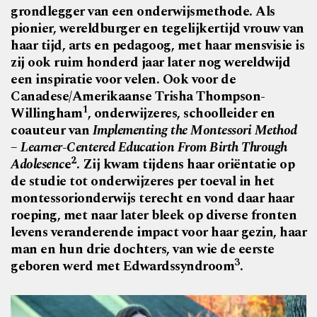
grondlegger van een onderwijsmethode. Als
pionier, wereldburger en tegelijkertijd vrouw van
haar tijd, arts en pedagoog, met haar mensvisie is
zij ook ruim honderd jaar later nog wereldwijd
een inspiratie voor velen. Ook voor de
Canadese/Amerikaanse Trisha Thompson-
1
Willingham
, onderwijzeres, schoolleider en
coauteur van
Implementing the Montessori Method
– Learner-Centered Education From Birth Through
2
Adolesenc
e
. Zij kwam tijdens haar oriëntatie op
de studie tot onderwijzeres per toeval in het
montessorionderwijs terecht en vond daar haar
roeping, met naar later bleek op diverse fronten
levens veranderende impact voor haar gezin, haar
man en hun drie dochters, van wie de eerste
3
geboren werd met Edwardssyndroom
.