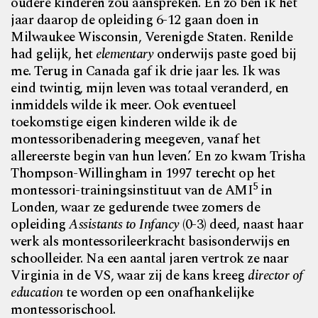
oudere kinderen zou aanspreken. En zo ben ik het
jaar daarop de opleiding 6-12 gaan doen in
Milwaukee Wisconsin, Verenigde Staten. Renilde
had gelijk, het
elementary
onderwijs paste goed bij
me. Terug in Canada gaf ik drie jaar les. Ik was
eind twintig, mijn leven was totaal veranderd, en
inmiddels wilde ik meer. Ook eventueel
toekomstige eigen kinderen wilde ik de
montessori­benadering meegeven, vanaf het
allereerste begin van hun leven.’ En zo kwam Trisha
Thompson-Willingham in 1997 terecht op het
5
montessori-trainingsinstituut van de AMI
in
Londen, waar ze gedurende twee zomers de
opleiding
Assistants to Infancy
(0-3) deed, naast haar
werk als montessorileerkracht basisonderwijs en
schoolleider. Na een aantal jaren vertrok ze naar
Virginia in de VS, waar zij de kans kreeg
director of
education
te worden op een onafhankelijke
montessori­school.